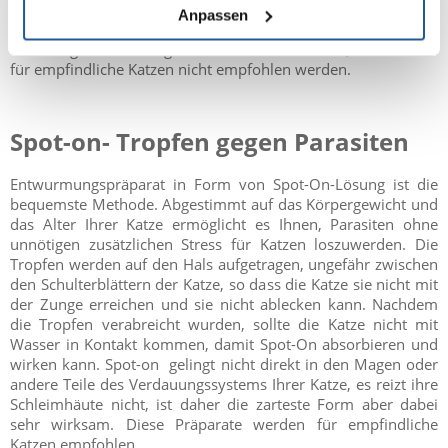
so dass die meisten Katzen sie gerne ablecken oder man kann
Anpassen
sie auch mit dem Futter verabreichen. Sie können jedoch eine
Belastung für den Magen Ihrer Katze darstellen, weshalb sie
für empfindliche Katzen nicht empfohlen werden.
Spot-on- Tropfen gegen Parasiten
Entwurmungspräparat in Form von Spot-On-Lösung ist die
bequemste Methode. Abgestimmt auf das Körpergewicht und
das Alter Ihrer Katze ermöglicht es Ihnen, Parasiten ohne
unnötigen zusätzlichen Stress für Katzen loszuwerden. Die
Tropfen werden auf den Hals aufgetragen, ungefähr zwischen
den Schulterblättern der Katze, so dass die Katze sie nicht mit
der Zunge erreichen und sie nicht ablecken kann. Nachdem
die Tropfen verabreicht wurden, sollte die Katze nicht mit
Wasser in Kontakt kommen, damit Spot-On absorbieren und
wirken kann. Spot-on gelingt nicht direkt in den Magen oder
andere Teile des Verdauungssystems Ihrer Katze, es reizt ihre
Schleimhäute nicht, ist daher die zarteste Form aber dabei
sehr wirksam. Diese Präparate werden für empfindliche
Katzen empfohlen.