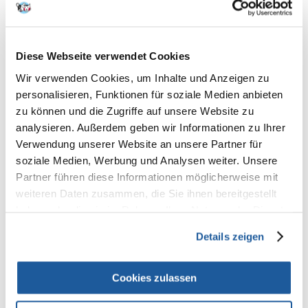
Diese Webseite verwendet Cookies
Entwurmungstabletten für Katzen
Wir verwenden Cookies, um Inhalte und Anzeigen zu
personalisieren, Funktionen für soziale Medien anbieten
Verabreichung von Pillen gegen Parasiten scheint die
schwierigste Methode zu sein, da Katzen eine Abneigung
zu können und die Zugriffe auf unsere Website zu
gegen erzwungenes Schlucken haben. Die Hersteller bieten
analysieren. Außerdem geben wir Informationen zu Ihrer
sogar spezielle Tablettenspender an, aber auch diese
Verwendung unserer Website an unsere Partner für
garantieren nicht, dass Ihre Katze die Tablette schluckt. Die
soziale Medien, Werbung und Analysen weiter. Unsere
Katzer sind Meister im Halten von Tabletten, und manchmal
Partner führen diese Informationen möglicherweise mit
spucken sie sie sogar nach einer Stunde nach der
Verabreichung aus. Die Entwurmungstabletten können von
weiteren Daten zusammen, die Sie ihnen bereitgestellt
Ihrem Tierarzt verabreicht werden.
haben oder die sie im Rahmen Ihrer Nutzung der Dienste
gesammelt haben.
Details zeigen
Pasten und Entwurmungsgele
Cookies zulassen
Die Entwurmungspasten werden mit Geschmack entwickelt,