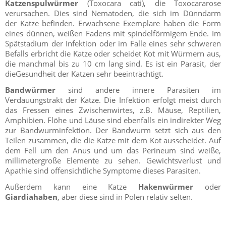
Katzenspulwürmer
(Toxocara cati), die Toxocararose
verursachen. Dies sind Nematoden, die sich im Dünndarm
der Katze befinden. Erwachsene Exemplare haben die Form
eines dünnen, weißen Fadens mit spindelförmigem Ende. Im
Spätstadium der Infektion oder im Falle eines sehr schweren
Befalls erbricht die Katze oder scheidet Kot mit Würmern aus,
die manchmal bis zu 10 cm lang sind. Es ist ein Parasit, der
dieGesundheit der Katzen sehr beeinträchtigt.
Bandwürmer
sind andere innere Parasiten im
Verdauungstrakt der Katze. Die Infektion erfolgt meist durch
das Fressen eines Zwischenwirtes, z.B. Mäuse, Reptilien,
Amphibien. Flöhe und Läuse sind ebenfalls ein indirekter Weg
zur Bandwurminfektion. Der Bandwurm setzt sich aus den
Teilen zusammen, die die Katze mit dem Kot ausscheidet. Auf
dem Fell um den Anus und um das Perineum sind weiße,
millimetergroße Elemente zu sehen. Gewichtsverlust und
Apathie sind offensichtliche Symptome dieses Parasiten.
Außerdem kann eine Katze
Hakenwürmer
oder
Giardiahaben
, aber diese sind in Polen relativ selten.