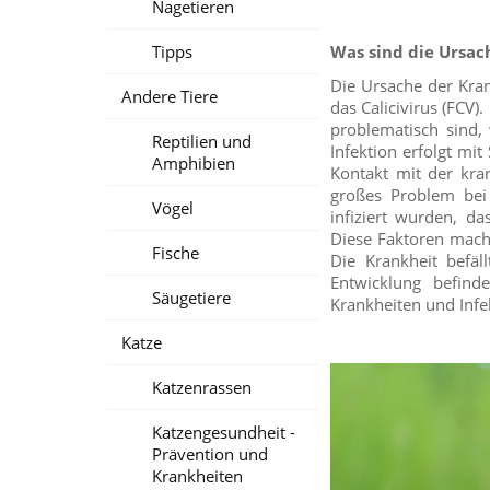
Nagetieren
Tipps
Was sind die Ursach
Die Ursache der Kran
Andere Tiere
das Calicivirus (FCV)
problematisch sind, 
Reptilien und
Infektion erfolgt m
Amphibien
Kontakt mit der kra
großes Problem bei 
Vögel
infiziert wurden, d
Diese Faktoren mach
Fische
Die Krankheit befä
Entwicklung befind
Säugetiere
Krankheiten und Inf
Katze
Katzenrassen
Katzengesundheit -
Prävention und
Krankheiten