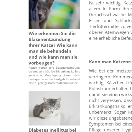
ist sehr wichtig. Ka
allem in Form ihrer
Geruchsschwäche. Ma
Essen und Schlucke
Tierfuttermittel zu 
oberen Atemwegen ver
Wie erkennen Sie die
eine erhebliche Befe
Blasenentzündung
Ihrer Katze? Wie kann
man sie behandeln
und wie kann man sie
Kann man Katzenri
vorbeugen?
Katzen haben eine Blasenentzündung,
Wie bei den meisten
die eine sehr häufige Erkrankung ist. Eine
genetische Veranlagung kann dazu
verringern. Kommerzi
beitragen, aber die häufigste Ursache ist
wichtig, Kätzchen fr
eine zu geringe Wasseraufnahme (oder...
Kolostrum erhalten h
damit sie einen wirk
nicht vergessen, das
Erkrankungsrisiko er
unbemerkt. Sogar Kat
wir diese ungebeten
Symptomen bei einem 
Pflege unserer Hyg
Diabetes mellitus bei