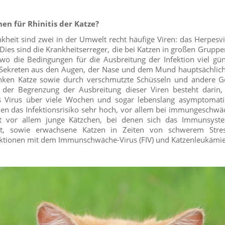
en für Rhinitis der Katze?
kheit sind zwei in der Umwelt recht häufige Viren: das Herpesv
. Dies sind die Krankheitserreger, die bei Katzen in großen Grupp
wo die Bedingungen für die Ausbreitung der Infektion viel gün
it Sekreten aus den Augen, der Nase und dem Mund hauptsächlich
nken Katze sowie durch verschmutzte Schüsseln und andere G
der Begrenzung der Ausbreitung dieser Viren besteht darin, 
as Virus über viele Wochen und sogar lebenslang asymptomati
en das Infektionsrisiko sehr hoch, vor allem bei immungeschwä
llt vor allem junge Kätzchen, bei denen sich das Immunsyst
et, sowie erwachsene Katzen in Zeiten von schwerem Stres
ektionen mit dem Immunschwäche-Virus (FIV) und Katzenleukämie 