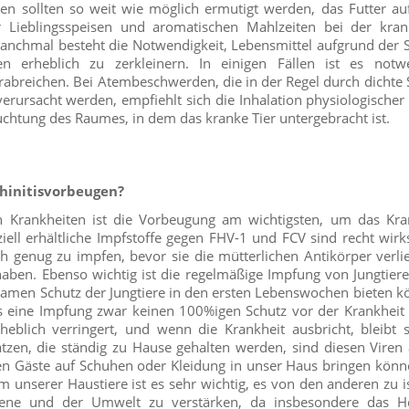
tzen sollten so weit wie möglich ermutigt werden, das Futter 
 Lieblingsspeisen und aromatischen Mahlzeiten bei der kran
nchmal besteht die Notwendigkeit, Lebensmittel aufgrund der
n erheblich zu zerkleinern. In einigen Fällen ist es notwe
verabreichen. Bei Atembeschwerden, die in der Regel durch dichte 
ursacht werden, empfiehlt sich die Inhalation physiologischer 
uchtung des Raumes, in dem das kranke Tier untergebracht ist.
hinitisvorbeugen?
 Krankheiten ist die Vorbeugung am wichtigsten, um das Kran
ell erhältliche Impfstoffe gegen FHV-1 und FCV sind recht wirk
üh genug zu impfen, bevor sie die mütterlichen Antikörper verlie
aben. Ebenso wichtig ist die regelmäßige Impfung von Jungtiere
samen Schutz der Jungtiere in den ersten Lebenswochen bieten 
s eine Impfung zwar keinen 100%igen Schutz vor der Krankheit 
heblich verringert, und wenn die Krankheit ausbricht, bleibt 
zen, die ständig zu Hause gehalten werden, sind diesen Viren 
en Gäste auf Schuhen oder Kleidung in unser Haus bringen könne
unserer Haustiere ist es sehr wichtig, es von den anderen zu i
iene und der Umwelt zu verstärken, da insbesondere das He