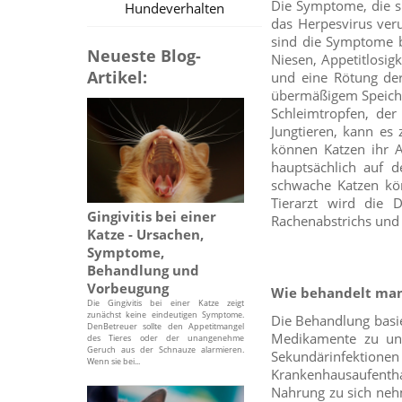
Die Symptome, die si
Hundeverhalten
das Herpesvirus veru
sind die Symptome be
Neueste Blog-
Niesen, Appetitlosig
Artikel:
und eine Rötung de
übermäßigem Speichel
Schleimtropfen, de
Jungtieren, kann e
können Katzen ihr A
hauptsächlich auf d
schwache Katzen kö
Tierarzt wird die 
Gingivitis bei einer
Rachenabstrichs und v
Katze - Ursachen,
Symptome,
Behandlung und
Vorbeugung
Wie behandelt man
Die Gingivitis bei einer Katze zeigt
zunächst keine eindeutigen Symptome.
Die Behandlung basie
DenBetreuer sollte den Appetitmangel
Medikamente zu unt
des Tieres oder der unangenehme
Geruch aus der Schnauze alarmieren.
Sekundärinfektionen 
Wenn sie bei...
Krankenhausaufentha
Nahrung zu sich nehm