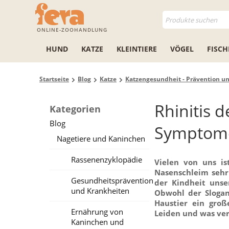
ONLINE-ZOOHANDLUNG
HUND
KATZE
KLEINTIERE
VÖGEL
FISCH
Startseite
Blog
Katze
Katzengesundheit - Prävention u
Rhinitis 
Kategorien
Blog
Symptome.
Nagetiere und Kaninchen
Rassenenzyklopädie
Vielen von uns is
Nasenschleim sehr 
Gesundheitsprävention
der Kindheit unse
und Krankheiten
Obwohl der Slogan
Haustier ein gro
Ernährung von
Leiden und was ver
Kaninchen und