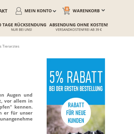
0
AKT
MEIN KONTO
WARENKORB
0 TAGE RÜCKSENDUNG
ABSENDUNG OHNE KOSTEN!
NUR BEI UNS!
VERSANDKOSTENFREI AB 39 €
s Tierarztes
nen Augen und
, vor allem in
upfen" kennen.
n er für unser
s unangenehme