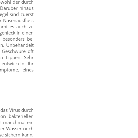
obwohl der durch
. Darüber hinaus
egel sind zuerst
er Nasenausfluss
ommt es auch zu
genleck in einen
 besonders bei
n. Unbehandelt
d Geschwüre oft
en Lippen. Sehr
ntwickeln. Ihr
ymptome, eines
 das Virus durch
n bakteriellen
ist manchmal ein
der Wasser noch
se sichern kann,