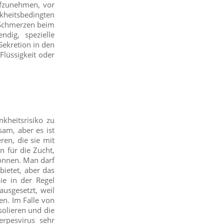
aufzunehmen, vor
kheitsbedingten
 Schmerzen beim
ndig, spezielle
Sekretion in den
Flüssigkeit oder
kheitsrisiko zu
sam, aber es ist
ren, die sie mit
n für die Zucht,
können. Man darf
bietet, aber das
sie in der Regel
ausgesetzt, weil
n. Im Falle von
solieren und die
rpesvirus sehr