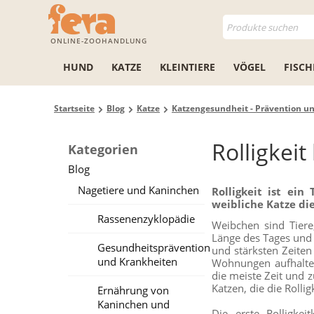
ONLINE-ZOOHANDLUNG
HUND
KATZE
KLEINTIERE
VÖGEL
FISCH
Startseite
Blog
Katze
Katzengesundheit - Prävention u
Rolligkeit
Kategorien
Blog
Nagetiere und Kaninchen
Rolligkeit ist ein
weibliche Katze di
Rassenenzyklopädie
Weibchen sind Tiere
Länge des Tages und d
Gesundheitsprävention
und stärksten Zeiten
und Krankheiten
Wohnungen aufhalten
die meiste Zeit und z
Katzen, die die Rolli
Ernährung von
Kaninchen und
Die erste Rolligke