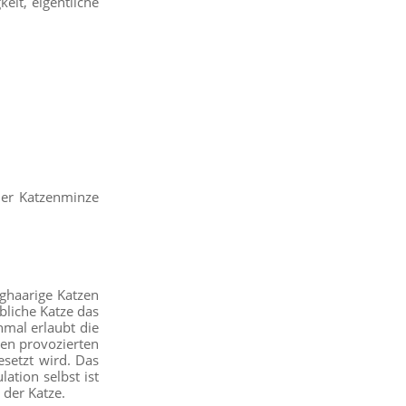
eit, eigentliche
der Katzenminze
nghaarige Katzen
bliche Katze das
hmal erlaubt die
den provozierten
esetzt wird. Das
ation selbst ist
der Katze.