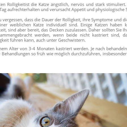
 Rolligkeitist die Katze ängstlich, nervös und stark stimuliert
ag aufrechterhalten und verursacht Appetit und physiologische 
t zu vergessen, dass die Dauer der Rolligkeit, ihre Symptome und 
iner weiblichen Katze individuell sind. Einige Katzen haben k
eit, sind aber bereit, das Decken zuzulassen. Daher sollten Sie Ih
sammengebracht werden, wenn beide nicht kastriert sind, da
gkeit führen kann, auch unter Geschwistern.
nem Alter von 3-4 Monaten kastriert werden. Je nach behandelnd
e Behandlungen so früh wie möglich durchzuführen, insbesonder