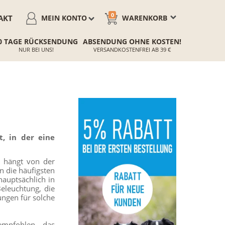
0
AKT
MEIN KONTO
WARENKORB
0 TAGE RÜCKSENDUNG
ABSENDUNG OHNE KOSTEN!
NUR BEI UNS!
VERSANDKOSTENFREI AB 39 €
t, in der eine
s hängt von der
n die häufigsten
hauptsächlich in
eleuchtung, die
gungen für solche
empfohlen, das