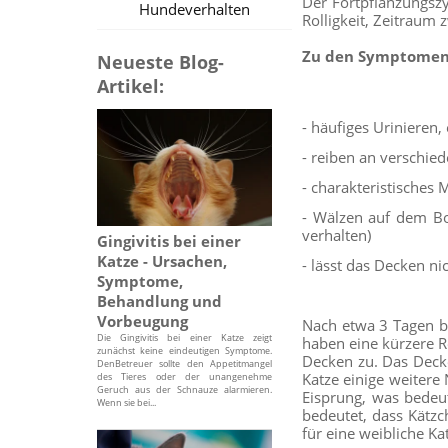
Der Fortpflanzungszy
Hundeverhalten
Rolligkeit, Zeitraum 
Zu den Symptomen d
Neueste Blog-
Artikel:
- häufiges Uriniere
- reiben an verschi
- charakteristisches
- Wälzen auf dem Bo
verhalten)
Gingivitis bei einer
Katze - Ursachen,
- lässt das Decken nic
Symptome,
Behandlung und
Vorbeugung
Nach etwa 3 Tagen be
Die Gingivitis bei einer Katze zeigt
haben eine kürzere Ro
zunächst keine eindeutigen Symptome.
Decken zu. Das Decke
DenBetreuer sollte den Appetitmangel
Katze einige weitere
des Tieres oder der unangenehme
Geruch aus der Schnauze alarmieren.
Eisprung, was bedeut
Wenn sie bei...
bedeutet, dass Kätzc
für eine weibliche K