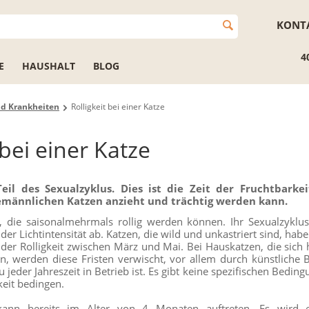
KONT
4
E
HAUSHALT
BLOG
nd Krankheiten
Rolligkeit bei einer Katze
 bei einer Katze
 Teil des Sexualzyklus. Dies ist die Zeit der Fruchtbarkei
emännlichen Katzen anzieht und trächtig werden kann.
, die saisonalmehrmals rollig werden können. Ihr Sexualzyklu
er Lichtintensität ab. Katzen, die wild und unkastriert sind, habe
 der Rolligkeit zwischen März und Mai. Bei Hauskatzen, die sich 
, werden diese Fristen verwischt, vor allem durch künstliche B
u jeder Jahreszeit in Betrieb ist. Es gibt keine spezifischen Bedin
gkeit bedingen.
itkann bereits im Alter von 4 Monaten auftreten. Es wird 