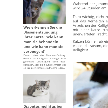
Während der gesamten
wird 24 Stunden am T
Es ist wichtig, nich
auf das Verhalten e
Anzeichen der Rolligk
Wie erkennen Sie die
mit einer Katze zu
Blasenentzündung
unerwarteten Trächti
Ihrer Katze? Wie kann
Katzen können ab ei
man sie behandeln
es jedoch ratsam, di
und wie kann man sie
Rolligkeit.
vorbeugen?
Katzen haben eine Blasenentzündung,
die eine sehr häufige Erkrankung ist. Eine
genetische Veranlagung kann dazu
beitragen, aber die häufigste Ursache ist
eine zu geringe Wasseraufnahme (oder...
Diabetes mellitus bei