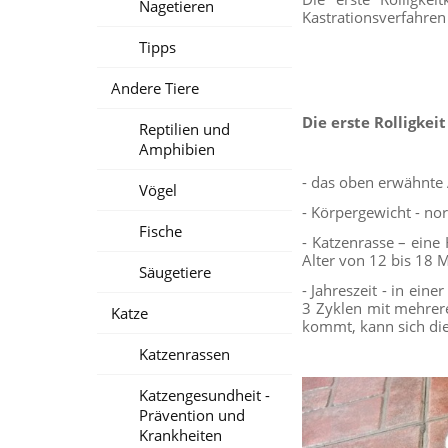
Nagetieren
Kastrationsverfahren
Tipps
Andere Tiere
Die erste Rolligkei
Reptilien und
Amphibien
- das oben erwähnte 
Vögel
- Körpergewicht - no
Fische
- Katzenrasse – eine 
Alter von 12 bis 1
Säugetiere
- Jahreszeit - in ein
3 Zyklen mit mehrer
Katze
kommt, kann sich die
Katzenrassen
Katzengesundheit -
Prävention und
Krankheiten