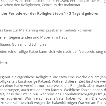
klus der Weibchen besteht aus 4 Phasen: Periode vor der Rolligk
zwischen den Rolligkeiten, Zeitraum der Inaktivität.
er Periode vor der Rolligkeit (von 1 - 3 Tagen) gehören
n, es kann zur Markierung des gegebenen Gebiets kommen
edenen Gegenständen und Möbeln im Haus
 Miauen, Gurren und Schnurren
den (eine rollige Katze kann sich wie nach der Verabreichung 
ht zu.
ginnt die eigentliche Rolligkeit, die etwa eine Woche dauert (la
lligkeitals kurzhaarige Katzen). Während dieser Zeit lässt die wei
n einer Katze verkürzt normalerweise die Rolligkeit, aber manc
 Näherungen, auch mit anderen Katzen. Weibliche Katzen haben 
et, dass die Eizelle nur während des Kopulationsvorgangs freig
hen aus einem Wurf verschiedene Väter haben können. Die Kopul
atze sehr schmerzhaft wegen der hakenförmigen Warzen am Penis 