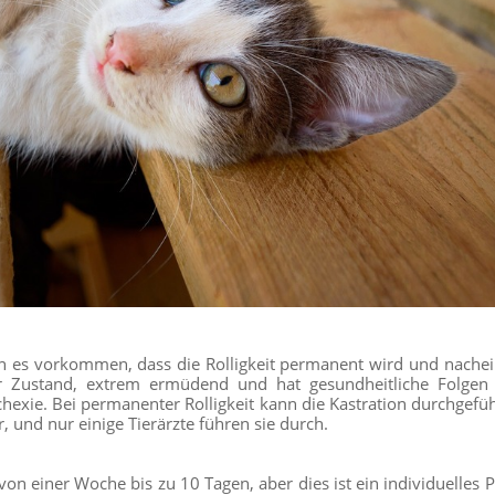
nn es vorkommen, dass die Rolligkeit permanent wird und nachein
r Zustand, extrem ermüdend und hat gesundheitliche Folgen 
xie. Bei permanenter Rolligkeit kann die Kastration durchgefü
er, und nur einige Tierärzte führen sie durch.
 von einer Woche bis zu 10 Tagen, aber dies ist ein individuelles 