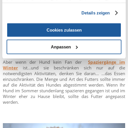
haben oder die sie im Rahmen Ihrer Nutzung der Dienste
Eine der größten Gefahren im Winter ist Ethylenglykol, eine
gesammelt haben.
Substanz, die gegen das Einfrieren verwendet wird. Schon
Details zeigen
eine kleine Menge kann zu schweren Nierenschäden führen.
Oft ist das erste Anzeichen einer Vergiftung, dass der Hund
betrunken zu sein scheint. Bei Verdacht auf eine
Cookies zulassen
Glykolvergiftung sollte so schnell wie möglich ein Tierarzt
aufgesucht werden, da es sich um einen lebensbedrohlichen
Zustand handelt und die Wirksamkeit der Hilfe vom Zeitpunkt
Anpassen
der Einleitung der entsprechenden Behandlung abhängt.
Aber wenn der Hund kein Fan der
Spaziergänge im
Winter
ist...und sie beschränken sich nur auf die
notwendigsten Aktivitäten, denken Sie daran... ...das Essen
einzuschränken. Die Menge und Art des Futters sollte immer
auf die Aktivität des Hundes abgestimmt werden. Wenn Ihr
Hund im Sommer stundenlang spazieren gegangen ist und im
Winter eher zu Hause bleibt, sollte das Futter angepasst
werden.