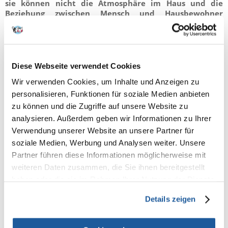
sie können nicht die Atmosphäre im Haus und die
Beziehung zwischen Mensch und Hausbewohner
widerspiegeln, was sich oft auf das Verhalten der Tiere
auswirkt.
Vor der Zusammenarbeit mit dem Verhaltensforscher ist es
wichtig, dass der Betreuer Tests am Tier durchführt, damit die
Ergebnisse bereits zur Beratung zur Verfügung stehen. Ein
Diese Webseite verwendet Cookies
Großteil der Verhaltensprobleme bei Tieren wird durch
Wir verwenden Cookies, um Inhalte und Anzeigen zu
Krankheit und/oder Schmerzen verursacht, daher ist es sehr
personalisieren, Funktionen für soziale Medien anbieten
wichtig, den Gesundheitszustand des Tieres zu kontrollieren.
zu können und die Zugriffe auf unsere Website zu
analysieren. Außerdem geben wir Informationen zu Ihrer
Verwendung unserer Website an unsere Partner für
soziale Medien, Werbung und Analysen weiter. Unsere
Partner führen diese Informationen möglicherweise mit
weiteren Daten zusammen, die Sie ihnen bereitgestellt
haben oder die sie im Rahmen Ihrer Nutzung der Dienste
gesammelt haben.
Details zeigen