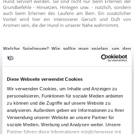
Hund serviert werden. Sie sind nicht nur beim Erlernen der
Grundbefehle - Hinsetzen, Hinlegen usw. - nützlich, sondern
auch beim Erlernen des Laufens am Bein. Ein zusätzlicher
Vorteil wird hier ein intensiverer Geruch und Duft von
Aromen sein, die der Hund in unserer Nähe wahrnimmt.
Welche Spielzeuge? Wie sollte man spielen, um den
Hund zu belohnen?
Das als Belohnung beim Hundetraining verwendete Spielzeug
sollte mehrere Bedingungen erfüllen. Das Wichtigste ist, dass
es aus sicheren Materialien hergestellt ist und keine scharfen
Diese Webseite verwendet Cookies
Elemente enthält. Es sollte klein genug sein, um in eine
Tasche, einen Rucksack oder eine Tüte zu passen. Seine Härte
Wir verwenden Cookies, um Inhalte und Anzeigen zu
und Form werden den Vorlieben des Hundes angepasst - es
personalisieren, Funktionen für soziale Medien anbieten
soll ein Spielzeug sein, das dem Hund gefällt. Aber das
zu können und die Zugriffe auf unsere Website zu
Wichtigste ist, es für den Hund sicher aufzubewahren. Nach
analysieren. Außerdem geben wir Informationen zu Ihrer
der Trainingseinheit verstecken wir das Spielzeug, um nur die
Verwendung unserer Website an unsere Partner für
anteilige Zufriedenheit und den Wunsch des Hundes nach
dem Spielzeug aufrechtzuerhalten.
soziale Medien, Werbung und Analysen weiter. Unsere
Partner führen diese Informationen möglicherweise mit