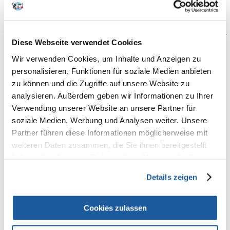
wird.
Sie wurde erstmals 1889 von Henri Parinaud
beschrieben. In der Internationalen Statistischen Klassifikation
der Krankheiten und Gesundheitsprobleme der ICD-10 ( aus
dem Englischen:
International Statistical Classification of
Diese Webseite verwendet Cookies
Diseases and Related Health Problems
) erhielt sie die
Nummer A28.1.
Wir verwenden Cookies, um Inhalte und Anzeigen zu
personalisieren, Funktionen für soziale Medien anbieten
zu können und die Zugriffe auf unsere Website zu
analysieren. Außerdem geben wir Informationen zu Ihrer
Katzenkratzkrankheit - Infektion
Verwendung unserer Website an unsere Partner für
Die Infektion mit
Bartonella henselae
wird am häufigsten
soziale Medien, Werbung und Analysen weiter. Unsere
durch Kratzen oder Beißen einer Katze verursacht, viel
Partner führen diese Informationen möglicherweise mit
seltener durch Hunde, Meerschweinchen, Kaninchen,
Eichhörnchen oder Katzenflöhe und Kleiderläuse.
Die
weiteren Daten zusammen, die Sie ihnen bereitgestellt
höchste Anzahl von Infektionen wird in Ländern mit
haben oder die sie im Rahmen Ihrer Nutzung der Dienste
warmem und feuchtem Klima beobachtet.
An Orten mit
gesammelt haben.
gemäßigtem Klima, z.B. in Polen, tritt die Infektion meist in
Details zeigen
der Herbst-Winter-Periode (von September bis Januar) auf.
Kinder und Jugendliche sind einem erhöhten Risiko
ausgesetzt, eine Katzenkratzkrankheit zu entwickeln.
Cookies zulassen