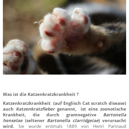
Was ist die Katzenkratzkrankheit ?
Katzenkratzkrankheit
(auf Englisch Cat scratch disease)
auch
Katzenkratzfieber
genannt, ist eine zoonotische
Krankheit, die durch gramnegative
Bartonella
henselae
(seltener
Bartonella clarridgeiae
) verursacht
wird.
Sie wurde erstmals 1889 von Henri Parinaud