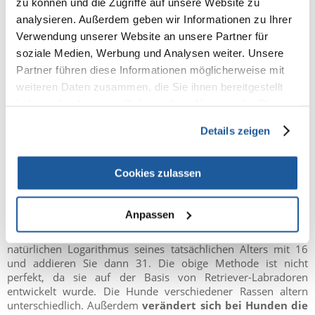
Um die Bedürfnisse Ihres Tieres besser zu verstehen,
zu können und die Zugriffe auf unsere Website zu
versuchen die Betreuer oft, sein tatsächliches Alter in das
analysieren. Außerdem geben wir Informationen zu Ihrer
eines Menschen umzurechnen.
Seit vielen Jahren glaubt
Verwendung unserer Website an unsere Partner für
man, dass ein Jahr des Vierbeiners etwa 7 Jahren des
soziale Medien, Werbung und Analysen weiter. Unsere
menschlichen Lebens entspricht
(ab dem ersten
Partner führen diese Informationen möglicherweise mit
Geburtstag, wenn der Hund mehr oder weniger in einem
solchen Entwicklungsstadium ist wie Menschen im Alter von
weiteren Daten zusammen, die Sie ihnen bereitgestellt
13-18 Jahren). Diese Annahme basierte auf der Tatsache, dass
haben oder die sie im Rahmen Ihrer Nutzung der Dienste
ein Mensch statistisch gesehen 7 mal länger lebt als ein Hund.
gesammelt haben.
Die Wissenschaftler glauben, dass dies eine zu starke
Details zeigen
Vereinfachung ist.
Es wurde lange nach einem Algorithmus gesucht, mit dem das
Cookies zulassen
Alter eines Hundes mit größerer Genauigkeit in
Menschenjahre umgerechnet werden kann. Kürzlich schlugen
Genetiker von der Universität von Kalifornien in San Diego
Anpassen
vor, einen Indikator zu verwenden - um das "menschliche"
Alter eines Hundes zu kennen, multiplizieren Sie den
natürlichen Logarithmus seines tatsächlichen Alters mit 16
und addieren Sie dann 31. Die obige Methode ist nicht
perfekt, da sie auf der Basis von Retriever-Labradoren
entwickelt wurde. Die Hunde verschiedener Rassen altern
unterschiedlich. Außerdem
verändert sich bei Hunden die