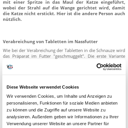
mit einer Spritze in das Maul der Katze eingeführt,
wobei der Strahl auf die Wange gerichtet wird, damit
die Katze nicht erstickt. Hier ist die andere Person auch
nützlich.
Verabreichung von Tabletten im Nassfutter
Wie bei der Verabreichung der Tabletten in die Schnauze wird
das Präparat im Futter "geschmuggelt". Die erste Variante
kann verwendet werden, wenn das Produkt geschmacks- und
geruchsneutral ist, so dass die Chance besteht, dass Ihre Katze
dies in ihrer Mahlzeit nicht spürt. Sicherlich lohnt es sich, ein
Lebensmittel zu verwenden, das für eine Abwechslung einen
intensiven Geschmack und Geruch hat.
Am besten ist es,
Diese Webseite verwendet Cookies
wenn es die Lieblingsspeise eines Haustiers ist. Mischen
Sie die zerkleinerte Tablette gründlich mit dem Fleisch
.
Wir verwenden Cookies, um Inhalte und Anzeigen zu
Wenn das Tier es beim ersten Mal nicht entdeckt, können wir
personalisieren, Funktionen für soziale Medien anbieten
das Verfahren gefahrlos wiederholen. Andernfalls (oder für
zu können und die Zugriffe auf unsere Website zu
den Fall, dass das Medikament nicht zerkleinert werden kann)
analysieren. Außerdem geben wir Informationen zu Ihrer
muss das Präparat in einem aus Nassfutter gerollten
Verwendung unserer Website an unsere Partner für
Ball versteckt werden.
Damit sich Ihr Haustier wohler fühlt,