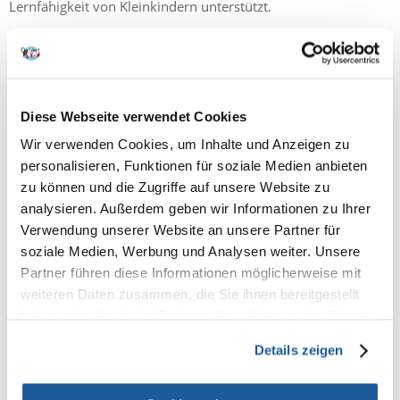
Lernfähigkeit von Kleinkindern unterstützt.
Wie lange Ihr Welpe schläft, wird auch durch die hohe
Emotionalität bestimmt, die für einen jungen Menschen
typisch ist.
Junge Welpen sind wie Kinder an allem
interessiert. Durch die emotionale Erfahrung können Welpen
Diese Webseite verwendet Cookies
zum am wenigsten erwarteten Zeitpunkt einschlafen, sogar
Wir verwenden Cookies, um Inhalte und Anzeigen zu
beim Spielen oder Fressen. Obwohl das plötzliche Auftreten
personalisieren, Funktionen für soziale Medien anbieten
von Schläfrigkeit recht überraschend ist, sollte es im ersten
zu können und die Zugriffe auf unsere Website zu
Lebensjahr eines Haustiers kein Grund zur Besorgnis sein.
analysieren. Außerdem geben wir Informationen zu Ihrer
Verwendung unserer Website an unsere Partner für
Wird die motorische Aktivität des Hundes vernachlässigt,
soziale Medien, Werbung und Analysen weiter. Unsere
kann er Schlafprobleme bekommen, in schweren Fällen in
Partner führen diese Informationen möglicherweise mit
Form von Schlaflosigkeit. Unzureichende körperliche
weiteren Daten zusammen, die Sie ihnen bereitgestellt
Anstrengung führt dazu, dass das Tier zu müde ist und
haben oder die sie im Rahmen Ihrer Nutzung der Dienste
infolgedessen nicht schlafen will.
gesammelt haben.
Details zeigen
Wie bringe ich meinen Welpen dazu, ruhig zu schlafen?