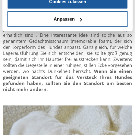
Cookies zulassen
Um sicherzustellen, dass kleine Hunde sowohl nachts als auch
tagsüber einen gesunden Schlaf haben, sollten die folgenden
Richtlinien befolgt werden. Zunächst einmal lohnt es sich,
Anpassen
einen ruhigen Platz zum Ausruhen zu schaffen. Es gibt eine
große Auswahl an
Produkten
, die in Tierhandlungen
erhältlich sind . Eine interessante Idee sind solche aus so
genanntem Gedächtnisschaum (memorable foam), der sich
der Körperform des Hundes anpasst. Ganz gleich, für welche
Lagerausführung Sie sich entscheiden, sie sollte groß genug
sein, damit sich Ihr Haustier frei ausstrecken kann. Zweitens
sollten die Liegestelle in einer ruhigen, stillen Ecke vorgesehen
werden, wo nachts Dunkelheit herrscht.
Wenn Sie einen
geeigneten Standort für das Versteck Ihres Hundes
gefunden haben, sollten Sie den Standort am besten
nicht mehr ändern.