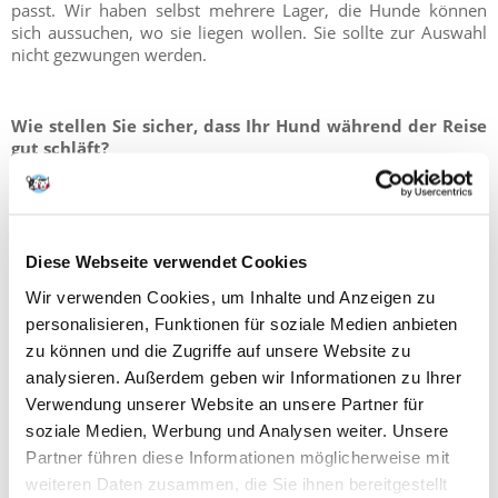
passt. Wir haben selbst mehrere Lager, die Hunde können
sich aussuchen, wo sie liegen wollen. Sie sollte zur Auswahl
nicht gezwungen werden.
Wie stellen Sie sicher, dass Ihr Hund während der Reise
gut schläft?
Meiner Meinung sollte man das Lager des Hundes mit auf die
Reise nehmen. Hunde werden sich an einem neuen Platz in
ihrem eigenen Lager wohler fühlen. Natürlich gibt es Hunde,
denen es gleichgültig ist, wo sie schlafen. Aber es gibt Hunde,
Diese Webseite verwendet Cookies
für die das Reisen eher Stress bedeutet. Ihr eigener Ort, der
visuell und geruchlich assoziiert wird, beruhigt sie.
Wir verwenden Cookies, um Inhalte und Anzeigen zu
personalisieren, Funktionen für soziale Medien anbieten
Natürlich können Sie Ihr Lieblingsversteck mit ins Hotel
zu können und die Zugriffe auf unsere Website zu
nehmen, aber nicht unbedingt für einen ganztägigen
analysieren. Außerdem geben wir Informationen zu Ihrer
Spaziergang.
Verwendung unserer Website an unsere Partner für
soziale Medien, Werbung und Analysen weiter. Unsere
Partner führen diese Informationen möglicherweise mit
Nicht jeder Hund legt sich gerne auf den Rasen, nicht jeder
weiteren Daten zusammen, die Sie ihnen bereitgestellt
macht ein Nickerchen im Sand, und wenn der Sand heiß ist,