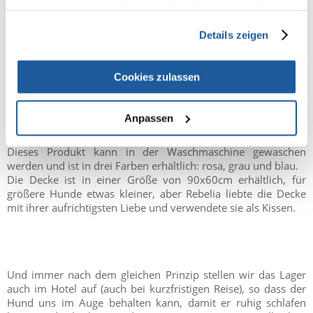
haben oder die sie im Rahmen Ihrer Nutzung der Dienste
geht das überhaupt nicht. Normalerweise nehme ich mit mir
gesammelt haben.
Decken und Kleindecken, aber es gibt auch Lösungen, die es
Details zeigen
uns ermöglichen, das Lager und die Decke zu einem einzigen
Produkt zu kombinieren, es ist
Levika-Decke von
Zolux
. Dieses Produkt ist mit einem zusammenklappbaren
Cookies zulassen
System ausgestattet: Es wird aufgerollt und mit zwei Riemen
mit Druckknöpfen befestigt. Man kann bequem die Decke
unter den Arm nehmen, sie an Ihrem Rucksack befestigen und
Anpassen
Ihrem Hund einen bequemen Schlaf, ein Nickerchen in der
Natur gönnen..
Dieses Produkt kann in der Waschmaschine gewaschen
werden und ist in drei Farben erhältlich: rosa, grau und blau.
Die Decke ist in einer Größe von 90x60cm erhältlich, für
größere Hunde etwas kleiner, aber Rebelia liebte die Decke
mit ihrer aufrichtigsten Liebe und verwendete sie als Kissen.
Und immer nach dem gleichen Prinzip stellen wir das Lager
auch im Hotel auf (auch bei kurzfristigen Reise), so dass der
Hund uns im Auge behalten kann, damit er ruhig schlafen