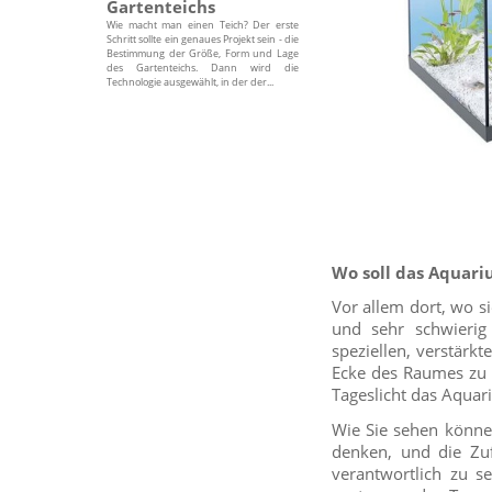
Gartenteichs
Wie macht man einen Teich? Der erste
Schritt sollte ein genaues Projekt sein - die
Bestimmung der Größe, Form und Lage
des Gartenteichs. Dann wird die
Technologie ausgewählt, in der der...
Wo soll das Aquari
Vor allem dort, wo s
und sehr schwierig
speziellen, verstärkt
Ecke des Raumes zu 
Tageslicht das Aquar
Wie Sie sehen können
denken, und die Zuf
verantwortlich zu s