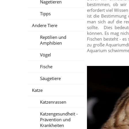
Nagetieren
bestimmen, ob wir 
erfordert viel Wissen
Tipps
ist die Bestimmung
man sich auf die re
Andere Tiere
sollte. Dies bedeu
können. Es mag nicht
Reptilien und
Fischen besteht - es
Amphibien
zu große Aquariumdic
Aquarium schwimme
Vögel
Fische
Säugetiere
Katze
Katzenrassen
Katzengesundheit -
Prävention und
Krankheiten