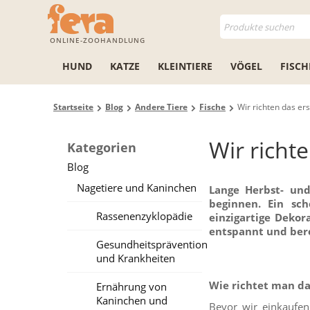
ONLINE-ZOOHANDLUNG
HUND
KATZE
KLEINTIERE
VÖGEL
FISCH
Startseite
Blog
Andere Tiere
Fische
Wir richten das er
Wir richt
Kategorien
Blog
Nagetiere und Kaninchen
Lange Herbst- und
beginnen. Ein sch
Rassenenzyklopädie
einzigartige Deko
entspannt und bere
Gesundheitsprävention
und Krankheiten
Wie richtet man da
Ernährung von
Kaninchen und
Bevor wir einkaufen 