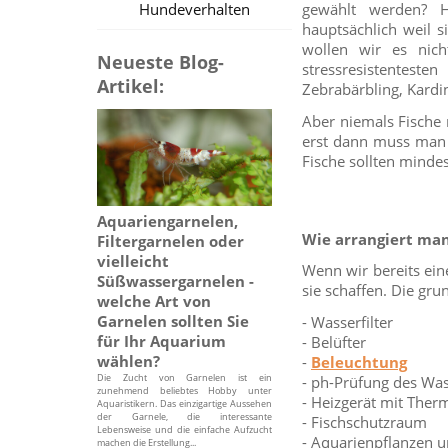
gewählt werden? H
Hundeverhalten
hauptsächlich weil si
wollen wir es nic
Neueste Blog-
stressresistentes
Artikel:
Zebrabärbling, Kardi
Aber niemals Fische 
erst dann muss man 
Fische sollten mind
Aquariengarnelen,
Wie arrangiert ma
Filtergarnelen oder
vielleicht
Wenn wir bereits ein
Süßwassergarnelen -
sie schaffen. Die gr
welche Art von
Garnelen sollten Sie
- Wasserfilter
für Ihr Aquarium
- Belüfter
wählen?
-
Beleuchtung
Die Zucht von Garnelen ist ein
- ph-Prüfung des Wa
zunehmend beliebtes Hobby unter
- Heizgerät mit The
Aquaristikern. Das einzigartige Aussehen
der Garnele, die interessante
- Fischschutzraum
Lebensweise und die einfache Aufzucht
- Aquarienpflanzen u
machen die Erstellung...