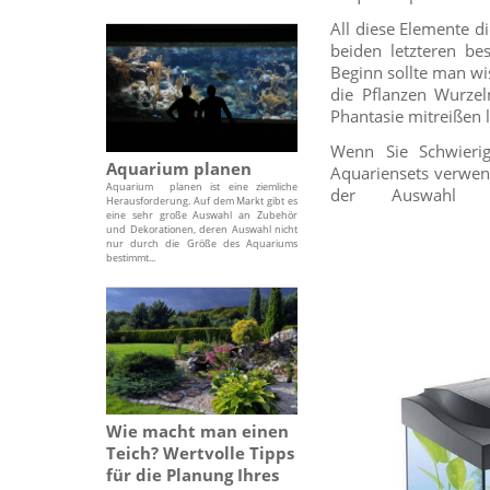
All diese Elemente d
beiden letzteren b
Beginn sollte man wis
die Pflanzen Wurzel
Phantasie mitreißen 
Wenn Sie Schwieri
Aquarium planen
Aquariensets verwen
Aquarium planen ist eine ziemliche
der Auswahl ei
Herausforderung. Auf dem Markt gibt es
eine sehr große Auswahl an Zubehör
und Dekorationen, deren Auswahl nicht
nur durch die Größe des Aquariums
bestimmt...
Wie macht man einen
Teich? Wertvolle Tipps
für die Planung Ihres