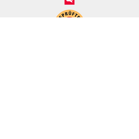
*
Alle Preise inkl. ges. MwSt./ zzgl. Versand
© 2021-2026 FERA 24 UG.