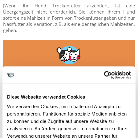
JWenn Ihr Hund Trockenfutter akzeptiert, ist eine
Übergangszeit nicht erforderlich. Sie können Ihrem Hund
sofort eine Mahlzeit in Form von Trockenfutter geben und nur
Nassfutter als Variation, z.B. als eine der täglichen Mahlzeiten,
geben.
PRÜFEN SIE DAS 
GETREIDEFREIE HUNDEFUTTER
Diese Webseite verwendet Cookies
Wir verwenden Cookies, um Inhalte und Anzeigen zu
personalisieren, Funktionen für soziale Medien anbieten
zu können und die Zugriffe auf unsere Website zu
Achten Sie beim Futterwechsel immer genau auf Ihren Hund
analysieren. Außerdem geben wir Informationen zu Ihrer
oder Ihre Katze und reagieren Sie, sobald störende Symptome
Verwendung unserer Website an unsere Partner für
auftreten. Das könnten zum Beispiel sein: