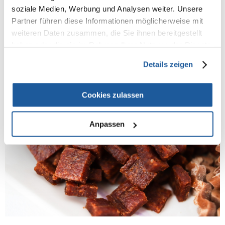
soziale Medien, Werbung und Analysen weiter. Unsere
Apathie
Partner führen diese Informationen möglicherweise mit
Abneigung gegen das Spielen oder Spazierengehen
weiteren Daten zusammen, die Sie ihnen bereitgestellt
Kontakt vermeiden
haben oder die sie im Rahmen Ihrer Nutzung der Dienste
Durchfall
gesammelt haben.
Erbrechen
Details zeigen
Cookies zulassen
Anpassen