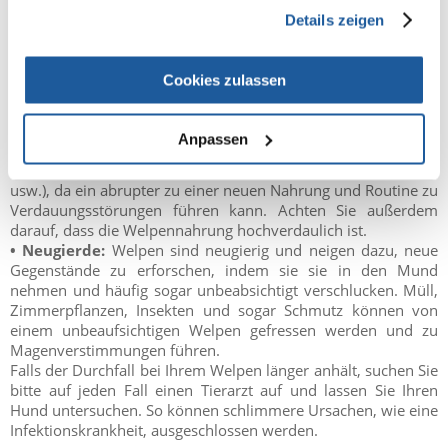
gesammelt haben.
• Stress:
Die Einführung in ein neues Zuhause ist für den
Details zeigen
Welpen sehr aufregend und kann durch die damit
verbundenen Veränderungen auch anstrengend sein. Achten
Sie darauf, dass sich der Welpe langsam an seine neue
Cookies zulassen
Umgebung gewöhnen kann und nicht überfordert wird.
• Futterumstellung:
Es ist wichtig, die Nahrung des Welpen
schrittweise zu wechseln. Fragen Sie die Person, von der Sie
Anpassen
den Welpen erhalten haben, nach ihren Fütterungsmethoden
(Anzahl der Mahlzeiten pro Tag, Marke, Art der Nahrung,
usw.), da ein abrupter zu einer neuen Nahrung und Routine zu
Verdauungsstörungen führen kann. Achten Sie außerdem
darauf, dass die Welpennahrung hochverdaulich ist.
• Neugierde:
Welpen sind neugierig und neigen dazu, neue
Gegenstände zu erforschen, indem sie sie in den Mund
nehmen und häufig sogar unbeabsichtigt verschlucken. Müll,
Zimmerpflanzen, Insekten und sogar Schmutz können von
einem unbeaufsichtigen Welpen gefressen werden und zu
Magenverstimmungen führen.
Falls der Durchfall bei Ihrem Welpen länger anhält, suchen Sie
bitte auf jeden Fall einen Tierarzt auf und lassen Sie Ihren
Hund untersuchen. So können schlimmere Ursachen, wie eine
Infektionskrankheit, ausgeschlossen werden.