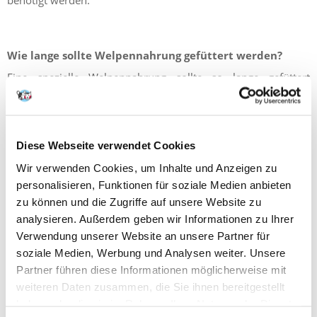
Wie lange sollte Welpennahrung gefüttert werden?
Eine spezielle Welpennahrung sollte so lange gefüttert
werden, bis der Welpe ausgewachsen ist. Dieser Zeitpunkt ist
jedoch von Rasse zu Rasse unterschiedlich:
•
Kleine Rassen
sind nach acht bis zehn Monaten
ausgewachsen.
Diese Webseite verwendet Cookies
•
Mittelgroße Hunde
hingegen erst nach zehn bis 14
Monaten.
Wir verwenden Cookies, um Inhalte und Anzeigen zu
•
Große Rassen
mit 14 bis 20 Monaten.
personalisieren, Funktionen für soziale Medien anbieten
• Bei
Riesenrassen
dauert die Wachstumsphase am längsten
zu können und die Zugriffe auf unsere Website zu
und ist erst nach 16 bis 24 Monaten abgeschlossen.
analysieren. Außerdem geben wir Informationen zu Ihrer
Verwendung unserer Website an unsere Partner für
soziale Medien, Werbung und Analysen weiter. Unsere
Partner führen diese Informationen möglicherweise mit
Was tun, wenn ein Welpe Durchfall hat?
weiteren Daten zusammen, die Sie ihnen bereitgestellt
Durchfall ist bei Welpen ziemlich häufig und kann
haben oder die sie im Rahmen Ihrer Nutzung der Dienste
verschiedene Gründe haben: