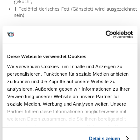
gekocht,
1 Teelöffel tierisches Fett (Gänsefett wird ausgezeichnet
sein)
Ein Fleischkuchen für einen Hund ist relativ einfach
herzustellen. Das Fleisch wird etwa 2 cm dick auf Backpapier
ausgerollt. Schneiden Sie mit einer Kuchenform, Schüssel
oder einem Lebensmittelbehälter den Boden des Kuchens auf
Diese Webseite verwendet Cookies
und legen Sie ihn beiseite. Die Form mit Fett einfetten und mit
Mehl bestreuen, dann den Rest des Fleisches hineinlegen. Eier
Wir verwenden Cookies, um Inhalte und Anzeigen zu
dazu geben. Jetzt den Boden darauf legen, damit die Eier nicht
personalisieren, Funktionen für soziale Medien anbieten
herauslaufen. Drehen Sie die Form auf den Kopf und nehmen
zu können und die Zugriffe auf unsere Website zu
Sie den Hundeteig vorsichtig aus der Form. Zum Schluss wird
analysieren. Außerdem geben wir Informationen zu Ihrer
die Delikatesse mit Eierschalenmehl und grünen Erbsen
dekoriert.
Verwendung unserer Website an unsere Partner für
soziale Medien, Werbung und Analysen weiter. Unsere
Partner führen diese Informationen möglicherweise mit
weiteren Daten zusammen, die Sie ihnen bereitgestellt
haben oder die sie im Rahmen Ihrer Nutzung der Dienste
gesammelt haben.
Details zeigen