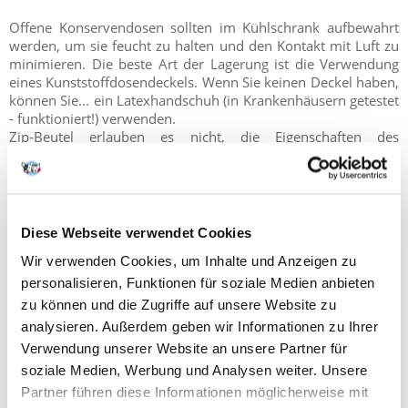
Offene Konservendosen sollten im Kühlschrank aufbewahrt
werden, um sie feucht zu halten und den Kontakt mit Luft zu
minimieren. Die beste Art der Lagerung ist die Verwendung
eines Kunststoffdosendeckels. Wenn Sie keinen Deckel haben,
können Sie... ein Latexhandschuh (in Krankenhäusern getestet
- funktioniert!) verwenden.
Zip-Beutel erlauben es nicht, die Eigenschaften des
Lebensmittels zu erhalten und werden definitiv nicht
empfohlen.
Die Dosen können bis zu 5 Tage gelagert werden, aber vor der
Abgabe an das Tier sollten Geruch und Aussehen IMMER
überprüft werden.
Diese Webseite verwendet Cookies
Wir verwenden Cookies, um Inhalte und Anzeigen zu
personalisieren, Funktionen für soziale Medien anbieten
zu können und die Zugriffe auf unsere Website zu
analysieren. Außerdem geben wir Informationen zu Ihrer
Verwendung unserer Website an unsere Partner für
soziale Medien, Werbung und Analysen weiter. Unsere
Partner führen diese Informationen möglicherweise mit