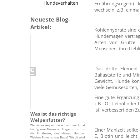
Hundeverhalten
Ernährungsregeln).
wechseln, z.B. einmal
Neueste Blog-
Artikel:
Kohlenhydrate sind e
Hundemägen vertragen
Arten von Grütze. 
Menschen, ihre Liebl
Das dritte Elemen
Ballaststoffe und Min
Gewicht. Hunde könne
viele Gemüsesorten, 
Eine gute Ergänzung 
z.B.: Öl, Leinöl oder
ist, verbessert den Z
Was ist das richtige
Welpenfutter?
Wer einen Welpen bei sich aufnimmt, hat
Einer Mahlzeit sollt
häufig eine Menge an Fragen rund um
die Ernährung des kleinen Hundes.
E, Biotin und leich
Welches Futter ist das Beste? Wie oft wird