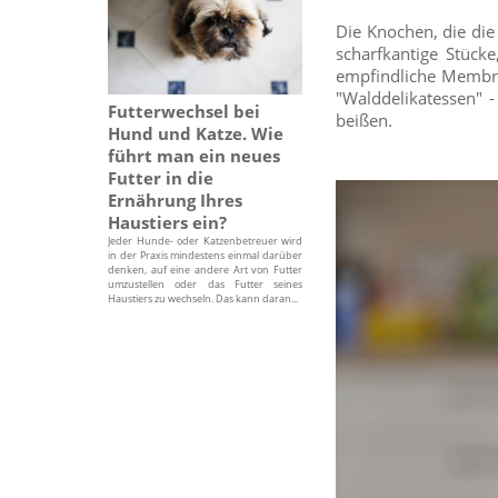
Die Knochen, die die
scharfkantige Stüc
empfindliche Membra
"Walddelikatessen" 
Futterwechsel bei
beißen.
Hund und Katze. Wie
führt man ein neues
Futter in die
Ernährung Ihres
Haustiers ein?
Jeder Hunde- oder Katzenbetreuer wird
in der Praxis mindestens einmal darüber
denken, auf eine andere Art von Futter
umzustellen oder das Futter seines
Haustiers zu wechseln. Das kann daran...