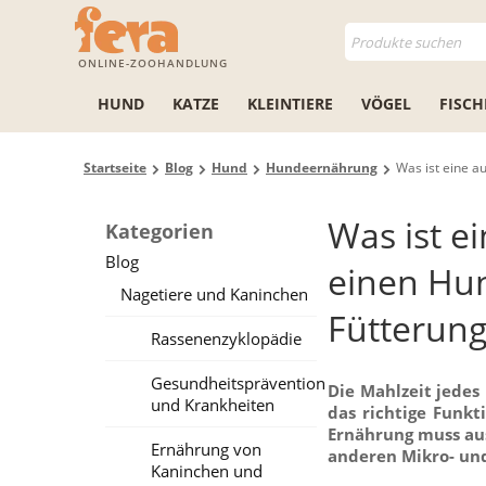
ONLINE-ZOOHANDLUNG
HUND
KATZE
KLEINTIERE
VÖGEL
FISCH
Startseite
Blog
Hund
Hundeernährung
Was ist eine a
Was ist e
Kategorien
Blog
einen Hun
Nagetiere und Kaninchen
Fütterun
Rassenenzyklopädie
Gesundheitsprävention
Die Mahlzeit jedes 
und Krankheiten
das richtige Funkt
Ernährung muss au
Ernährung von
anderen Mikro- un
Kaninchen und