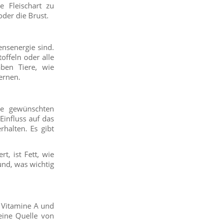
 Fleischart zu
oder die Brust.
ensenergie sind.
offeln oder alle
aben Tiere, wie
ernen.
ie gewünschten
Einfluss auf das
rhalten. Es gibt
t, ist Fett, wie
und, was wichtig
e Vitamine A und
eine Quelle von