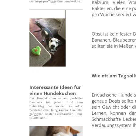
Kalzium, vielen Vi
der Welpe pro Tag gefüttert und welche...
Bakterien, die eine 
pro Woche serviert 
Obst ist kein fester
Bananen, Blaubeeren 
sollten sie in Maßen
Wie oft am Tag sol
Interessante Ideen für
einen Hundekuchen
Erwachsene Hunde sol
Der Hundekuchen ist ein perfektes
genaue Dosis sollte
Geschenk für jeden Hund zum
sein Gewicht oder di
Geburtstag. Sie können es selbst
herstellen oder fertig kaufen. Einer der
Lernen, können den
gängigsten ist der Fleischkuchen. Hohe
Schmackhafte Lecke
Qualität und...
Verdauungssystem Ihr