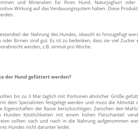
taminen und Mineralien für Ihren Hund. Naturjoghurt oder K
positive Wirkung auf das Verdauungssystem haben. Diese Produkt
werden.
 Bestandteil der Nahrung des Hundes, obwohl es hinzugefügt wer
oder Birnen sind gut. Es ist zu bedenken, dass sie viel Zucker 
 verabreicht werden, z.B. einmal pro Woche.
lte der Hund gefüttert werden?
lten bis zu 3 Mal täglich mit Portionen ähnlicher Größe gefüt
 mit dem Spezialisten festgelegt werden und muss die Aktivität
e Eigenschaften der Rasse berücksichtigen. Zwischen den Mahlz
 Hunden Köstlichkeiten mit einem hohen Fleischanteil verab
reien sollten nach und nach in die Nahrung aufgenommen wer
es Hundes nicht darunter leidet.