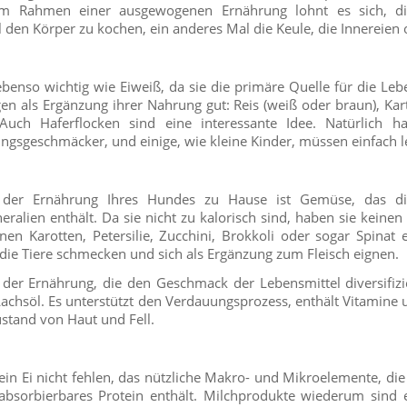
 Im Rahmen einer ausgewogenen Ernährung lohnt es sich, die
 den Körper zu kochen, ein anderes Mal die Keule, die Innereien 
benso wichtig wie Eiweiß, da sie die primäre Quelle für die Leb
 als Ergänzung ihrer Nahrung gut: Reis (weiß oder braun), Kart
Auch Haferflocken sind eine interessante Idee. Natürlich h
ingsgeschmäcker, und einige, wie kleine Kinder, müssen einfach l
t der Ernährung Ihres Hundes zu Hause ist Gemüse, das d
eralien enthält. Da sie nicht zu kalorisch sind, haben sie keinen 
n Karotten, Petersilie, Zucchini, Brokkoli oder sogar Spinat e
die Tiere schmecken und sich als Ergänzung zum Fleisch eignen.
der Ernährung, die den Geschmack der Lebensmittel diversifizier
 Lachsöl. Es unterstützt den Verdauungsprozess, enthält Vitamine 
ustand von Haut und Fell.
e ein Ei nicht fehlen, das nützliche Makro- und Mikroelemente, di
t absorbierbares Protein enthält. Milchprodukte wiederum sind 