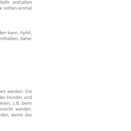
efir enthalten
e sollten einmal
den kann. Äpfel,
enthalten, daher
tert werden. Die
 des Hundes und
eiten, z.B. beim
reicht werden.
den, damit das