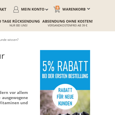
0
AKT
MEIN KONTO
WARENKORB
0 TAGE RÜCKSENDUNG
ABSENDUNG OHNE KOSTEN!
NUR BEI UNS!
VERSANDKOSTENFREI AB 39 €
Hunde wissen?
ür
ndern vor allem
ne ausgewogene
 Vitaminen und