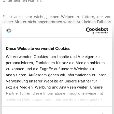
Unternehmen wählen.
Es ist auch sehr wichtig, einen Welpen zu füttern, der von
seiner Mutter nicht angenommen wurde. Auf keinen Fall darf
er auf den Rücken mit dem Bauch nach oben gelegt werden.
Auch sein Kopf darf nicht derart angehoben werden, so dass
er senkrecht steht. Dies kann dazu führen, dass sich der Hund
verschluckt und die Milch in seine Lunge gelangt, was sogar
tödlich sein kann. Der Hund sollte flach liegen und sein Kopf
Diese Webseite verwendet Cookies
kann nur wenig angehoben werden.
Wir verwenden Cookies, um Inhalte und Anzeigen zu
personalisieren, Funktionen für soziale Medien anbieten
zu können und die Zugriffe auf unsere Website zu
analysieren. Außerdem geben wir Informationen zu Ihrer
Verwendung unserer Website an unsere Partner für
soziale Medien, Werbung und Analysen weiter. Unsere
Partner führen diese Informationen möglicherweise mit
weiteren Daten zusammen, die Sie ihnen bereitgestellt
haben oder die sie im Rahmen Ihrer Nutzung der Dienste
gesammelt haben.