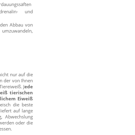
erdauungssäften
renalin- und
, den Abbau von
ie umzuwandeln,
icht nur auf die
in der von Ihnen
iereiweiß. J
ede
iß tierischen
zlichem Eiweiß
isch die beste
iefert auf lange
ig, Abwechslung
 werden oder die
essen.