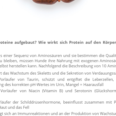
oteine aufgebaut? Wie wirkt sich Protein auf den Körpe
us einer Sequenz von Aminosäuren und sie bestimmen die Qualitä
zu bleiben, müssen Hunde ihre Nahrung mit exogenen Aminosä
 selbst herstellen kann. Nachfolgend die Beschreibung von 10 Am
rt das Wachstum des Skeletts und die Sekretion von Verdauungss
rläufer von Taurin, schützt und entgiftet die Leberzellen, 
ng des korrekten pH-Wertes im Urin, Mangel = Haarausfall
Vorläufer von Niacin (Vitamin B) und Serotonin (Glückshor
läufer der Schilddrüsenhormone, beeinflusst zusammen mit P
aut und das Fell
ligt sich an Immunreaktionen und an der Produktion von Wachs