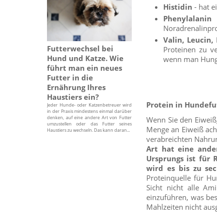
Histidin
- hat e
Phenylalanin
,
Noradrenalinpr
Valin, Leucin, 
Futterwechsel bei
Proteinen zu v
Hund und Katze. Wie
wenn man Hung
führt man ein neues
Futter in die
Ernährung Ihres
Haustiers ein?
Protein in Hundefu
Jeder Hunde- oder Katzenbetreuer wird
in der Praxis mindestens einmal darüber
denken, auf eine andere Art von Futter
Wenn Sie den Eiweißg
umzustellen oder das Futter seines
Menge an Eiweiß acht
Haustiers zu wechseln. Das kann daran...
verabreichten Nahrun
Art hat eine ande
Ursprungs ist für 
wird es bis zu s
Proteinquelle für Hu
Sicht nicht alle A
einzuführen, was bes
Mahlzeiten nicht aus