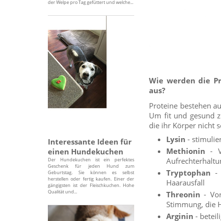
der Welpe pro Tag gefüttert und welche...
Wie werden die Pr
aus?
Proteine bestehen a
Um fit und gesund 
die ihr Körper nicht
Lysin
- stimulie
Interessante Ideen für
Methionin
- Vo
einen Hundekuchen
Aufrechterhaltu
Der Hundekuchen ist ein perfektes
Geschenk für jeden Hund zum
Tryptophan
- 
Geburtstag. Sie können es selbst
herstellen oder fertig kaufen. Einer der
Haarausfall
gängigsten ist der Fleischkuchen. Hohe
Qualität und...
Threonin
- Vor
Stimmung, die H
Arginin
- betei