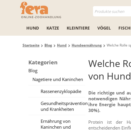
ONLINE-ZOOHANDLUNG
HUND
KATZE
KLEINTIERE
VÖGEL
FISCH
Startseite
Blog
Hund
Hundeernährung
Welche Rolle s
Welche Ro
Kategorien
Blog
von Hund
Nagetiere und Kaninchen
Rassenenzyklopädie
Die richtige und 
notwendigen Nährst
Gesundheitsprävention
ihre Energie haupt
und Krankheiten
30%).
Ernährung von
Protein ist der H
Kaninchen und
entscheidenden Einfl