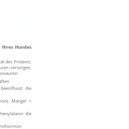
r Ihres Hundes
t des Proteins.
uren versorgen,
inosäuren:
äften
beeinflusst die
mon), Mangel =
henylalanin die
tumshormon