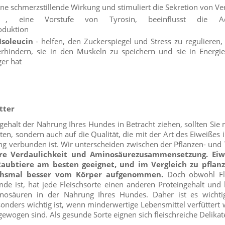
ine schmerzstillende Wirkung und stimuliert die Sekretion von V
 eine Vorstufe von Tyrosin, beeinflusst die Ad
oduktion
Isoleucin
- helfen, den Zuckerspiegel und Stress zu regulieren
erhindern, sie in den Muskeln zu speichern und sie in Energ
er hat
tter
ehalt der Nahrung Ihres Hundes in Betracht ziehen, sollten Sie n
en, sondern auch auf die Qualität, die mit der Art des Eiweißes 
g verbunden ist. Wir unterscheiden zwischen der Pflanzen- und T
re Verdaulichkeit und Aminosäurezusammensetzung. Eiwe
Raubtiere am besten geeignet, und im Vergleich zu pflan
echsmal besser vom Körper aufgenommen.
Doch obwohl Fle
nde ist, hat jede Fleischsorte einen anderen Proteingehalt und l
minosäuren in der Nahrung Ihres Hundes. Daher ist es wicht
onders wichtig ist, wenn minderwertige Lebensmittel verfüttert
gewogen sind. Als gesunde Sorte eignen sich fleischreiche Delikat