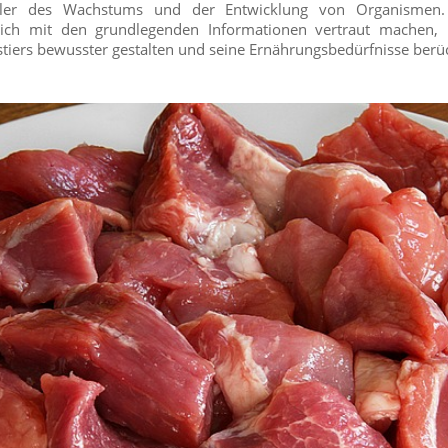
eiler des Wachstums und der Entwicklung von Organismen
ich mit den grundlegenden Informationen vertraut machen, 
tiers bewusster gestalten und seine Ernährungsbedürfnisse berüc